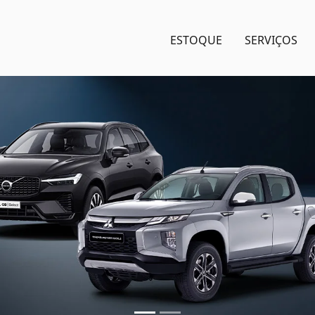
ESTOQUE
SERVIÇOS