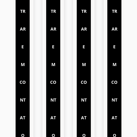
TR
TR
TR
TR
AR
AR
AR
AR
E
E
E
E
M
M
M
M
CO
CO
CO
CO
NT
NT
NT
NT
AT
AT
AT
AT
O
O
O
O