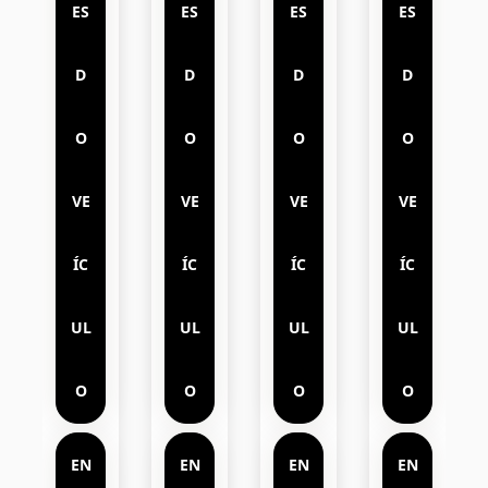
ES
ES
ES
ES
D
D
D
D
O
O
O
O
VE
VE
VE
VE
ÍC
ÍC
ÍC
ÍC
UL
UL
UL
UL
O
O
O
O
EN
EN
EN
EN