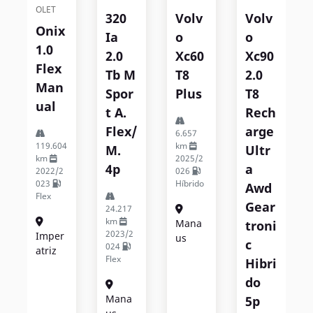
OLET
320
Volv
Volv
Onix
Ia
O
O
1.0
2.0
Xc60
Xc90
Flex
Tb M
T8
2.0
Man
Spor
Plus
T8
Ual
T A.
Rech
Flex/
Arge
6.657
119.604
km
M.
Ultr
km
2025/2
4p
A
2022/2
026
023
Híbrido
Awd
Flex
Gear
24.217
km
Mana
Troni
2023/2
Imper
Us
C
024
Atriz
Flex
Hibri
Do
Mana
5p